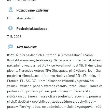
Požadované vzdělání:
Minimálně základní
Poslední aktualizace:
7. 5. 2026
Text nabídky:
83321 Řidiči nákladních automobilů (kromě tahačů) ZamK
Kontakt e-mailem, telefonicky. Náplň práce: - řízení a nakládání
nákladního vozidla nad 3,5 t - celková hmotnost 18t, 8 ldm ložná
plocha, Mercedes Actros MP4 Gigaspace, plná výbava, lednička,
nezávislá klimatizace - přeprava zboží v rámci ČR a EU - hlavně
Francie, PL, SK, CZ - komunikace se zákazníky a předávání
zásilek - základní péče o svěřené vozidlo Požadujeme: - řidičský
průkaz sk.C, profesní průkaz, pokud není, můžete začít s
řidičským oprávněním na sk.B a v průběhu pracovního poměru
si sk.C dodělat - spolehlivost, zodpovědnost, dochvilnost -
praxe v řízení výhodou, ne podmínkou - slušné vystupování vůči