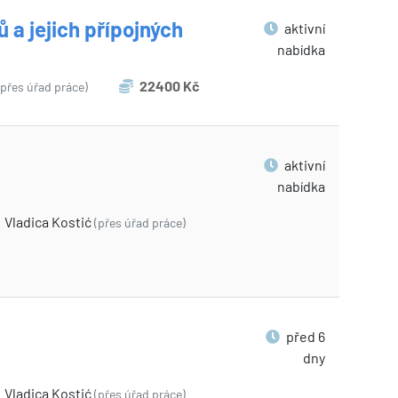
 a jejich přípojných
aktivní
nabídka
22400 Kč
(přes úřad práce)
aktivní
nabídka
Vladica Kostić
(přes úřad práce)
před 6
dny
Vladica Kostić
(přes úřad práce)