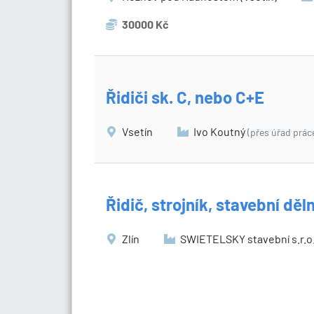
30000 Kč
Řidiči sk. C, nebo C+E
Vsetín
Ivo Koutný
(přes úřad prác
Řidič, strojník, stavební děl
Zlín
SWIETELSKY stavební s.r.o