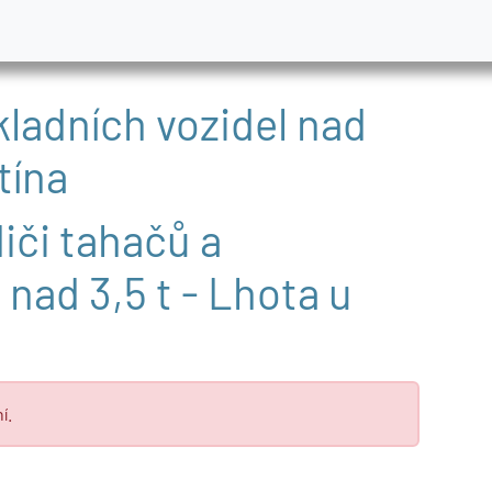
kladních vozidel nad
tína
iči tahačů a
 nad 3,5 t - Lhota u
í.