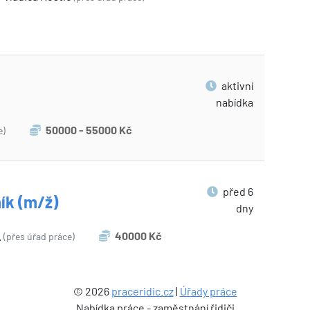
aktivní
nabídka
50000 - 55000 Kč
e)
před 6
ník (m/ž)
dny
.
40000 Kč
(přes úřad práce)
© 2026
praceridic.cz
|
Úřady práce
Nabídka práce - zaměstnání řidiči