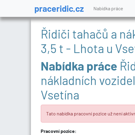
praceridic.cz
Nabídka práce
Řidiči tahačů a ná
3,5 t - Lhota u Vse
Nabídka práce
Řid
nákladních vozidel
Vsetína
Tato nabídka pracovní pozice už není aktivn
Pracovní pozice: