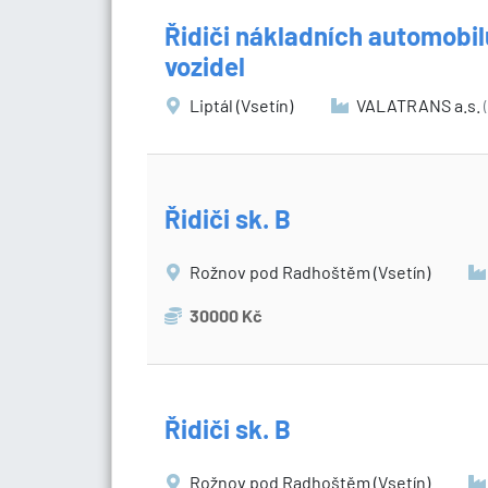
Řidiči nákladních automobilů
vozidel
Liptál (Vsetín)
VALATRANS a.s.
Řidiči sk. B
Rožnov pod Radhoštěm (Vsetín)
30000 Kč
Řidiči sk. B
Rožnov pod Radhoštěm (Vsetín)