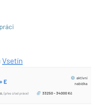
práci
u
Vsetín
aktivní
+ E
nabídka
.o.
33250 - 34000 Kč
(přes úřad práce)