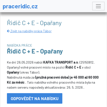
praceridic.cz
Řidič C + E - Opařany
Zpět na nabídky práce Tábor
NABÍDKA PRÁCE
Řidič C + E - Opařany
Ke dni 26.05.2026 nabízí
KAFKA TRANSPORT a.s.
(25150812,
Opařany) volné pracovní místo na pozici
Řidič C + E
v obci
Opařany
(okres Tábor).
Nabídnutá mzda za
(pružná pracovní doba) je 45 000 až 60 000
Kč za měsíc
. Tato nabídka volného pracovního místa byla na
našem serveru naposledy aktualizována: 26. 5. 2026 .
ODPOVĚDĚT NA NABÍDKU