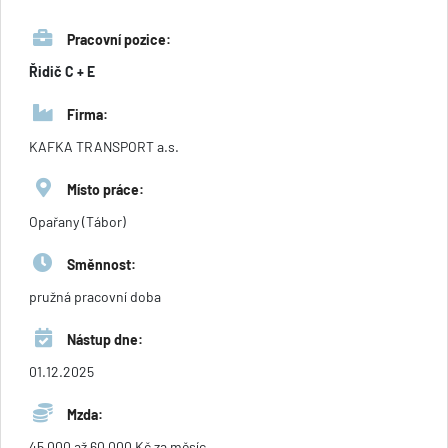
Pracovní pozice:
Řidič C + E
Firma:
KAFKA TRANSPORT a.s.
Místo práce:
Opařany (Tábor)
Směnnost:
pružná pracovní doba
Nástup dne:
01.12.2025
Mzda:
45 000 až 60 000 Kč za měsíc