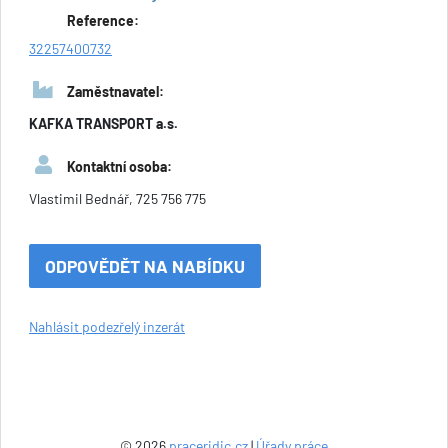
Reference:
32257400732
Zaměstnavatel:
KAFKA TRANSPORT a.s.
Kontaktní osoba:
Vlastimil Bednář, 725 756 775
ODPOVĚDĚT NA NABÍDKU
Nahlásit podezřelý inzerát
© 2026
praceridic.cz
|
Úřady práce