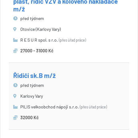
plast, řidič VZV a kolového nakladače
m/ž
před týdnem
Otovice (Karlovy Vary)
R E S U R spol. s r.o.
(přes úřad práce)
27000 - 31000 Kč
Řidiči sk.B m/ž
před týdnem
Karlovy Vary
PILIS velkoobchod nápoji s.r.o.
(přes úřad práce)
32000 Kč