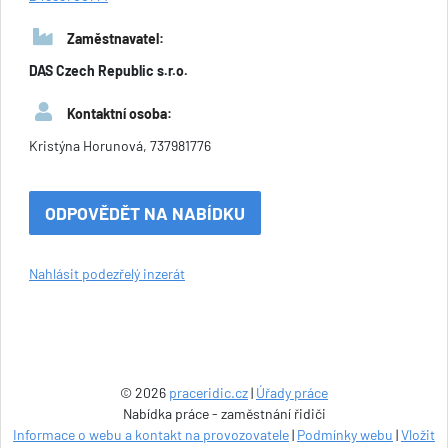
Zaměstnavatel:
DAS Czech Republic s.r.o.
Kontaktní osoba:
Kristýna Horunová, 737981776
ODPOVĚDĚT NA NABÍDKU
Nahlásit podezřelý inzerát
© 2026
praceridic.cz
|
Úřady práce
Nabídka práce - zaměstnání řidiči
Informace o webu a kontakt na provozovatele
|
Podmínky webu
|
Vložit