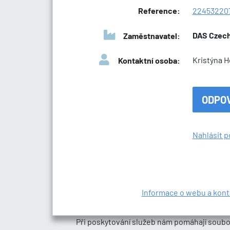
Reference:
22453220
DAS Czech 
Zaměstnavatel:
Kristýna 
Kontaktní osoba:
ODPO
Nahlásit p
Informace o webu a kont
Při poskytování služeb nám pomáhají soubo