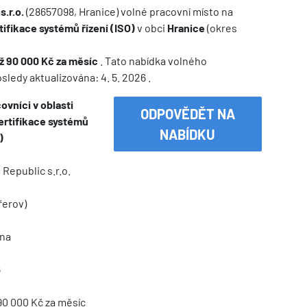
.r.o.
(28657098, Hranice) volné pracovní místo na
rtifikace systémů řízení (ISO)
v obci
Hranice
(okres
až 90 000 Kč za měsíc
. Tato nabídka volného
ledy aktualizována: 4. 5. 2026 .
ovníci v oblasti
ODPOVĚDĚT NA
certifikace systémů
NABÍDKU
)
Republic s.r.o.
řerov)
na
6
90 000 Kč za měsíc