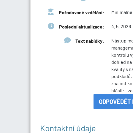
Minimálně
Požadované vzdělání:
4. 5. 2026
Poslední aktualizace:
Nástup mo
Text nabídky:
management
kontrolu v
dohled na 
kvality s 
podkladů, 
znalost k
hlásit: - z
ODPOVĚDĚT 
Kontaktní údaje