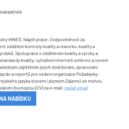
 bakalářské
žný IHNED. Náplň práce: Zodpovědnost za
 oddělení kontroly kvality a reworku, kvality a
ýrobků. Spolupráce s oddělením kvality a výroby a
standardy kvality; vytváření interních směrnic a norem
následným zajištěním jejich dodržování, zpracování
zpráv a reportů pro vedení organizace Požadavky:
orejského jazyka slovem i písmem Zájemci se mohou
asláním životopisu (CV) na e-mail:
zaslat email
NA NABÍDKU