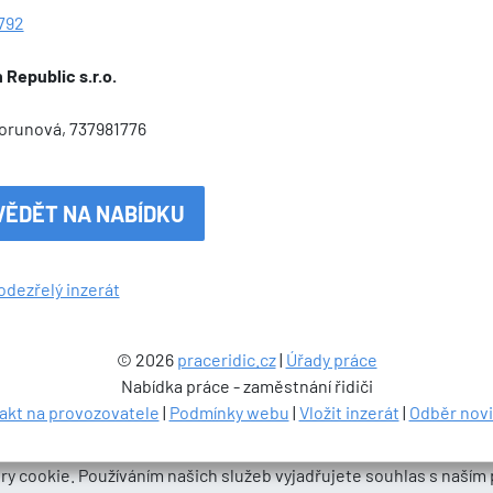
792
Republic s.r.o.
Horunová, 737981776
VĚDĚT NA NABÍDKU
odezřelý inzerát
© 2026
praceridic.cz
|
Úřady práce
Nabídka práce - zaměstnání řidiči
akt na provozovatele
|
Podmínky webu
|
Vložit inzerát
|
Odběr nov
ry cookie. Používáním našich služeb vyjadřujete souhlas s naším