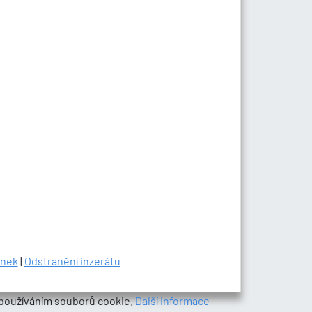
inek
|
Odstranění inzerátu
 používáním souborů cookie.
Další informace