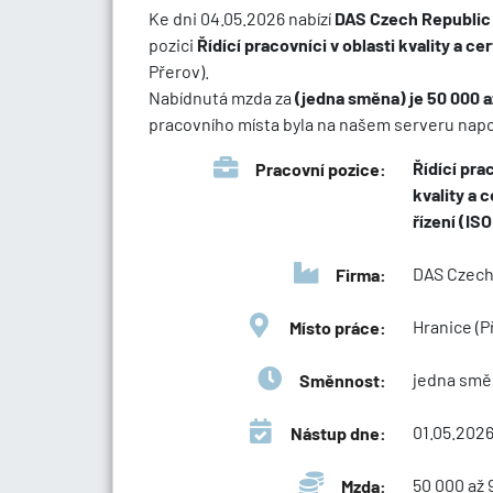
Ke dni 04.05.2026 nabízí
DAS Czech Republic s
pozici
Řídící pracovníci v oblasti kvality a ce
Přerov).
Nabídnutá mzda za
(jedna směna) je 50 000 
pracovního místa byla na našem serveru napos
Řídící prac
Pracovní pozice:
kvality a 
řízení (ISO
DAS Czech 
Firma:
Hranice (P
Místo práce:
jedna smě
Směnnost:
01.05.202
Nástup dne:
50 000 až 
Mzda: