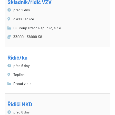
Skladník/řidič VZV
před 2 dny
okres Teplice
Gi Group Czech Republic, s.r.o
33000 - 38000 Kč
Řidič/ka
před 6 dny
Teplice
Pecud v.o.d.
Řidiči MKD
před 6 dny