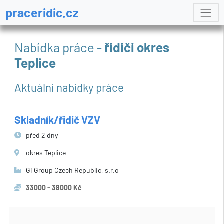
praceridic.cz
Nabídka práce -
řidiči okres
Teplice
Aktuální nabídky práce
Skladník/řidič VZV
před 2 dny
okres Teplice
Gi Group Czech Republic, s.r.o
33000 - 38000 Kč