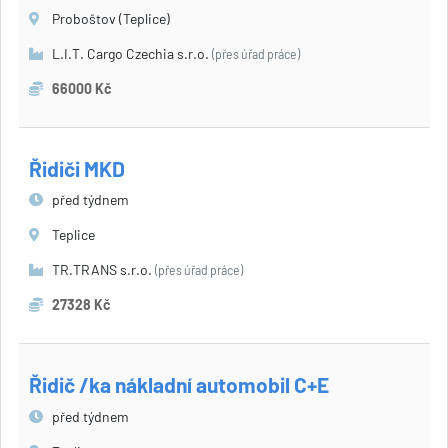
Proboštov (Teplice)
L.I.T. Cargo Czechia s.r.o.
(přes úřad práce)
66000 Kč
Řidiči MKD
před týdnem
Teplice
TR.TRANS s.r.o.
(přes úřad práce)
27328 Kč
Řidič /ka nákladní automobil C+E
před týdnem