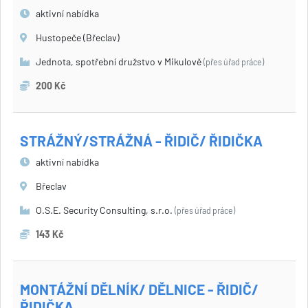
aktivní nabídka
Hustopeče (Břeclav)
Jednota, spotřební družstvo v Mikulově
(přes úřad práce)
200 Kč
STRÁŽNÝ/STRÁŽNÁ - ŘIDIČ/ ŘIDIČKA
aktivní nabídka
Břeclav
O.S.E. Security Consulting, s.r.o.
(přes úřad práce)
143 Kč
MONTÁŽNÍ DĚLNÍK/ DĚLNICE - ŘIDIČ/
ŘIDIČKA