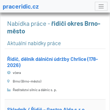
praceridic.cz
Nabídka práce -
řidiči okres Brno-
město
Aktuální nabídky práce
Řidič, dělník dálniční údržby Chrlice (178-
2026)
včera
Brno (Brno-město)
Ředitelství silnic a dálnic s. p.
Skladník / Řidič – Gastro Alda s.r.o.