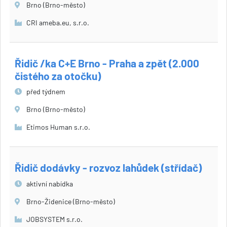
Brno (Brno-město)
CRI ameba.eu, s.r.o.
Řidič /ka C+E Brno - Praha a zpět (2.000
čistého za otočku)
před týdnem
Brno (Brno-město)
Etimos Human s.r.o.
Řidič dodávky - rozvoz lahůdek (střídač)
aktivní nabídka
Brno-Židenice (Brno-město)
JOBSYSTEM s.r.o.