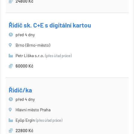
24800 Kč
Řidič sk. C+E s digitální kartou
před 4 dny
Brno (Brno-město)
Petr Liška s.r.o.
(přes úřad práce)
60000 Kč
Řidič/ka
před 4 dny
Hlavní město Praha
Eyüp Ergin
(přes úřad práce)
22800 Kč